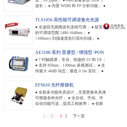
以太网、USB、GP-IB 等。
波长； ● 内置 WDM 和 FP 分析功能； ●
齐全的用户数据接口，支持以太网、
USB、GP-IB 等； ● 7 英寸电容屏触屏操
TLS1056 高性能可调谐激光光源
作，更好的客户体验； ● 根据客户需求
● 全波段无跳模波长连续可调； ● 较宽
建设自动化检测与测试系统。
的可调谐范围 1480-1640nm； ●
>100nm/s 扫描速度执行双向扫描； ●
+13dBm 的高输出功率； ● 窄线宽，高动
态； ● 内置实时波长计，确保波长精
AE3100 系列 普通型 / 增强型 /PON
度。
型 / 多模 光时 域反射分析仪
● 7 吋触摸屏，专业、快捷的 UI 和 UE；
(OTDR)
● 支持 850nm、1300nm 多模测试； ● 支
持最大 46dB 动态，最低 0.5m 盲区； ●
卓越的智能事件分析能力，支持光回损
测量、4 点法损耗计算、跨段功能； ● 齐
EFS610 光纤熔接机
全的用户数据接口，支持 LAN、USB、
● 全新多功能夹具设计，无需更换夹具便
SD 等； ● 可支持 VFL、OPM、光纤显
可熔接各种光纤； ● 全自动、手动、半
微镜、稳定光源、线性视图、远程测量
自动功能可选，提高工程效率； ● 创新
等功能测试； ● AE3100 PON 系列具有
防震外壳设计，防震防摔； ● 体积小，
独特的 PON 网络测试功能，可穿透光分
重量轻；重量仅为 1.95kg； ● 5000 米海
路器测试 PON 网络。
上一页
1
2
下一页
拔高度，保证高原地区熔接质量； ● 系
统自检功能，确保熔接机随时处于最佳