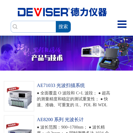
搜索
AE71033 光波扫描系统
● 全面覆盖 O 波段和 C+L 波段； ● 超高
的测量精度和稳定的测试重复性； ● 快
速、准确、可重复的 IL、PDL 和 WDL
测量； ● 8 个插槽的测试平台，支持可热
插拔的模块，最多实现 370 路测试； ●
AE8200 系列 光波长计
丰富的远程控制功能，灵活的触发功
● 波长范围：900~1700nm； ● 波长精
能； ● 齐全的用户数据接口，支持千兆
度：±0.2ppm； ● 同时测量多达 1024 个