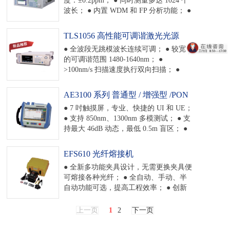
以太网、USB、GP-IB 等。
波长； ● 内置 WDM 和 FP 分析功能； ●
齐全的用户数据接口，支持以太网、
USB、GP-IB 等； ● 7 英寸电容屏触屏操
TLS1056 高性能可调谐激光光源
作，更好的客户体验； ● 根据客户需求
● 全波段无跳模波长连续可调； ● 较宽
建设自动化检测与测试系统。
的可调谐范围 1480-1640nm； ●
>100nm/s 扫描速度执行双向扫描； ●
+13dBm 的高输出功率； ● 窄线宽，高动
态； ● 内置实时波长计，确保波长精
AE3100 系列 普通型 / 增强型 /PON
度。
型 / 多模 光时 域反射分析仪
● 7 吋触摸屏，专业、快捷的 UI 和 UE；
(OTDR)
● 支持 850nm、1300nm 多模测试； ● 支
持最大 46dB 动态，最低 0.5m 盲区； ●
卓越的智能事件分析能力，支持光回损
测量、4 点法损耗计算、跨段功能； ● 齐
EFS610 光纤熔接机
全的用户数据接口，支持 LAN、USB、
● 全新多功能夹具设计，无需更换夹具便
SD 等； ● 可支持 VFL、OPM、光纤显
可熔接各种光纤； ● 全自动、手动、半
微镜、稳定光源、线性视图、远程测量
自动功能可选，提高工程效率； ● 创新
等功能测试； ● AE3100 PON 系列具有
防震外壳设计，防震防摔； ● 体积小，
独特的 PON 网络测试功能，可穿透光分
重量轻；重量仅为 1.95kg； ● 5000 米海
路器测试 PON 网络。
上一页
1
2
下一页
拔高度，保证高原地区熔接质量； ● 系
统自检功能，确保熔接机随时处于最佳