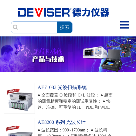
搜索
AE71033 光波扫描系统
● 全面覆盖 O 波段和 C+L 波段； ● 超高
的测量精度和稳定的测试重复性； ● 快
速、准确、可重复的 IL、PDL 和 WDL
测量； ● 8 个插槽的测试平台，支持可热
插拔的模块，最多实现 370 路测试； ●
AE8200 系列 光波长计
丰富的远程控制功能，灵活的触发功
● 波长范围：900~1700nm； ● 波长精
能； ● 齐全的用户数据接口，支持千兆
度：±0.2ppm； ● 同时测量多达 1024 个