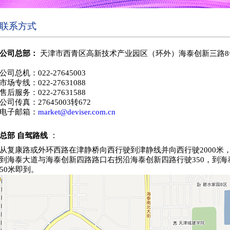
联系方式
公司总部：
天津市西青区高新技术产业园区（环外）海泰创新三路
8
公司总机：
022-27645003
市场专线：
022-27631088
售后服务：
022-27631588
公司传真：
27645003
转
672
电子邮箱：
market@deviser.com.cn
：
总部 自驾路线
从复康路或外环西路在津静桥向西行驶到津静线并向西行驶
2000
米
到海泰大道与海泰创新四路路口右拐沿海泰创新四路行驶
350
，到海
50
米即到。