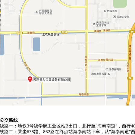
公交路线
线路一：地铁
3
号线学府工业区站
B
出口，北行至
"
海泰南道
"
，西行
4
线路二：乘坐
638
路、
862
路在终点站海泰南站下车，从
"
海泰南道
"