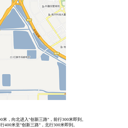
00
米，向北进入
"
创新三路
"
，前行
300
米即到。
西行
400
米至
"
创新三路
"
，北行
300
米即到。