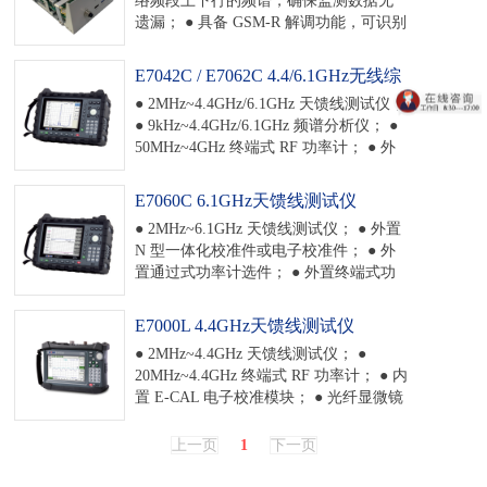
信信号的频谱分析； ● 发射机杂散、
遗漏； ● 具备 GSM-R 解调功能，可识别
GNSS 航空干扰排查； ● USB 接口（可
GSM 的小区系统信息； ● 具备解码
LTE 远程模组）； ● 工作时间：≥ 4 小时
GSM-R 及 GSM 频段的系统消息，包括
（双电池）； ● 体积：
E7042C / E7062C 4.4/6.1GHz无线综
解析 BCCH 信道内容 MCC、MNC、
313mm×218mm×154mm（不含天线） ●
合测试仪
● 2MHz~4.4GHz/6.1GHz 天馈线测试仪；
LAC、CI、BSIC 以及计算 C1、C2 等，
经济型使用更简便。
● 9kHz~4.4GHz/6.1GHz 频谱分析仪； ●
确保信号分析的准确性； ● 支持同时进
50MHz~4GHz 终端式 RF 功率计； ● 外
行 GSM-R 监测和宽带频谱监测，确保干
置 N 型一体化校准件或 E-CAL 电子校准
扰识别快速、准确； ● 支持识别多种干
模块； ● 配置干扰分析功能； ● 光纤显
扰类型，包括同频干扰、邻频干扰、互
E7060C 6.1GHz天馈线测试仪
微镜选件； ● 外置 GNSS 选件； ● 6.5
调干扰、阻塞干扰等，并提供干扰告警
● 2MHz~6.1GHz 天馈线测试仪； ● 外置
吋液晶。
功能，大幅提高干扰识别效率及准确
N 型一体化校准件或电子校准件； ● 外
率； ● 具备灵活的通信接口，支持任务
置通过式功率计选件； ● 外置终端式功
书自动检测与任务执行，实现自动化的
率计选件； ● 外置 GNSS 选件； ● 6.5
程序运行与数据上传，可配合系统研
吋液晶。
E7000L 4.4GHz天馈线测试仪
制，使用便捷。
● 2MHz~4.4GHz 天馈线测试仪； ●
20MHz~4.4GHz 终端式 RF 功率计； ● 内
置 E-CAL 电子校准模块； ● 光纤显微镜
选件； ● 内置光功率计和红光源选件；
● 外置 GNSS 选件； ● 7 吋液晶。
上一页
1
下一页