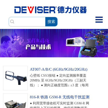
搜索
AT007-A/B/C (6GHz/9GHz/20GHz)
手持一体化测向定位仪
心壁纸 CSS3按钮 ● 定向监测频率覆盖
20MHz 至 6GHz/9GHz/20GHz（三副天
线）； ● 测向正确度范围≤ ±3 度（每周
转速≥ 4 秒）； ● 监测功能基于 E80 频
谱仪平台的全功能（9kHz-20GHz）； ●
816-R 铁路 GSM-R 无线电干扰监测
定向天线和接收机一体化； ● 操作轻
模块
● 利用宽带接收机可实时监测 GSM-R 网
便、重量小于 1.3 公斤； ● 2G/4G/5G 通
络频段上下行的频谱，确保监测数据无