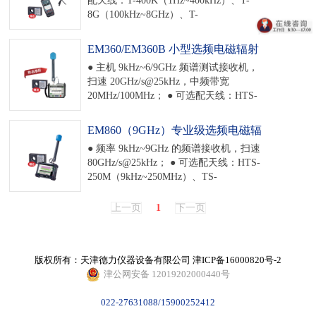
场强天线，适用于中短波、电视、无线
8G（100kHz~8GHz）、T-
通信、环境监测等多个应用场景； ● 支
40G（20MHz~40GHz）； ● 内置 GNSS/
持环境安全监测模式和基站测量模式； ●
北斗、电子罗盘、温湿度传感器、激光
支持 5G NR、4G LTE 和 3G UMTS 多种
EM360/EM360B 小型选频电磁辐射
测高 2m、摄像头； ● 可内置 4G 手机卡
移动通信系统码分电磁辐射测量功能 ●
分析仪
● 主机 9kHz~6/9GHz 频谱测试接收机，
（选件），直接获取基站 ID 信息（选
自动导出测试报告、记录和回放、无线
扫速 20GHz/s@25kHz，中频带宽
件），以及通信功能； ● 蓝牙 WIFI 接口
和有线网络通信、截屏和录屏； ● 可自
20MHz/100MHz； ● 可选配天线：HTS-
通信、Type-C； ● 基站工单模式：可全
己设置监测的服务商和 CBW 频道表，工
250M（9kHz~250MHz）、TS-
面计划和实施基站的检测工作； ● 环境
作简捷，效率高； ● 内置温湿度计、
8G（200MHz~8GHz）、TS2-8G （9kHz-
监测模式：可现场拍照、数据截图、录
EM860（9GHz）专业级选频电磁辐
GNSS、LAN、USB、AUX 专业接口、
8GHz）、TS3-8G（30MHz-8GHz）、
屏、报告等，是执法监测的有利工具； ●
射分析仪
外置 WiFi 模块； ● 100 瓦电池，5 小时
● 频率 9kHz~9GHz 的频谱接收机，扫速
TS4-8G（400MHz-8GHz）； ● 支持多种
内置电池支持 8 小时“辐射剂量器”监测；
以上工作时间，7 吋触摸液晶，重量
80GHz/s@25kHz； ● 可选配天线：HTS-
场强天线，适用于中短波、电视、无线
● 5.5 吋触摸液晶，重量 0.5kg； ● 赠送
2.5kg； ● 赠送场强校准器。
250M（9kHz~250MHz）、TS-
通信、环境监测等多个应用场景； ● 支
场强校准器。
8G（200MHz~8GHz）、TS2-8G （9kHz-
持环境安全监测模式和基站测量模式； ●
8GHz）、S3-8G（30MHz-8GHz）、TS4-
自动导出测试报告、记录和回放、无线
上一页
1
下一页
8G（400MHz-8GHz）； ● 3G/4G-
和有线网络通信、截屏和录屏； ● 可自
LTE/5G-NR 等多种移动通信系统码分电
己设置监测的服务商和 CBW 频道表，工
磁辐射测量功能 ● 高达 100MHz 的实时
作简捷，效率高； ● 内置温湿度计、
版权所有：天津德力仪器设备有限公司
分析带宽； ● 选频监测、安全评估、场
津ICP备16000820号-2
GNSS、LAN、USB、AUX 专业接口、
强、频谱分析多功能应用； ● 基站监测
津公网安备 12019202000440号
外置 WiFi 模块； ● 4 小时以上工作时
模式和环境安全监测模式； ● 可设置的
间，7 吋触摸液晶，重量 2.5kg； ● 赠送
服务商和 CBW 频道表、记录和回放、截
022-27631088/15900252412
场强校准器。