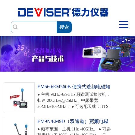
搜索
EM560/EM560B 便携式选频电磁辐
射分析仪
● 主机 9kHz~6/9GHz 频谱测试接收机，
扫速 20GHz/s@25kHz，中频带宽
20MHz/100MHz； ● 可选配天线：HTS-
250M（9kHz~250MHz）、TS-
8G（200MHz~8GHz）、TS2-8G （9kHz-
EM9N/EM9D（双通道）宽频电磁
8GHz）、TS3-8G（30MHz-8GHz）、
辐射场强仪
● 频率范围：主机 1Hz~40GHz。 ● 可选
TS4-8G（400MHz-8GHz）； ● 支持多种
配天线：T-400K（1Hz~400kHz）、T-