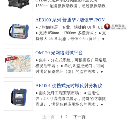
1550nm 配备微振动设备，通过微振动设
备逐一触碰（不弯曲，不敲击）光缆的
方式，可通过波形及声音提示快速锁定
AE3100 系列 普通型 / 增强型 /PON
目标光缆。 测试端口数量为20个。
型 / 多模 光时 域反射分析仪
● 7 吋触摸屏，专业、快捷的 UI 和 UE；
OTDR功能最大测试距离160km，Φ-
(OTDR)
● 支持 850nm、1300nm 多模测试； ● 支
OTDR(光缆声呐仪)功能最大测试距离
持最大 46dB 动态，最低 0.5m 盲区； ●
50km。 OTDR功能定位精度：
卓越的智能事件分析能力，支持光回损
±2m@40km，±5m@80km，
测量、4 点法损耗计算、跨段功能； ● 齐
±10m@120km。 OTDR功能动态范围
OM120 光网络测试平台
全的用户数据接口，支持 LAN、USB、
38dB，Φ-OTDR(光缆声呐仪)功能动态范
● 集中 - 分布式系统，可根据客户网络规
SD 等； ● 可支持 VFL、OPM、光纤显
围16dB。
模灵活部署； ● 单机 8 监控光口，可同
微镜、稳定光源、线性视图、远程测量
时满足多路光纤（缆）的监控需求； ●
等功能测试； ● AE3100 PON 系列具有
Web 访问方式，兼容性好，支持 PC 及
独特的 PON 网络测试功能，可穿透光分
pad 等智能终端； ● 支持定时巡检、触发
路器测试 PON 网络。
AE1001 便携式光时域反射分析仪
测量及实时远程测量功能； ● 支持断
（OTDR）
● 面向光纤工程安装市场； ● 适用性
纤、宏弯、衰减三种故障报警，支持多
强：4.3 寸高亮液晶显示，特殊的防潮抗
种报警方式； ● 支持测试数据历史纪录
震设计，满足各种应用场合的需求； ●
查询、分析； ● 使故障报警关联自动化
智能性：智能强光保护功能，光接口连
工单派发（定制）； ● 基于 GIS 的光纤
接状态检测功能，保障测试精度及可靠
监控网络（定制）。
上一页
1
2
下一页
性； ● 速度快：最短 5 秒钟完成测试；
● 便携性：体积小，重量轻，易于携带，