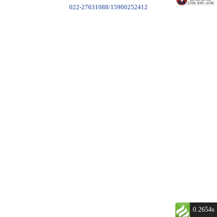
022-27631088/15900252412
0.2654s