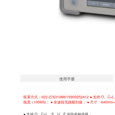
使用手册
联系方式：022-27631088/15900252412 ● 支持 
线宽 <100kHz； ● 全波段无跳模扫描； ● 尺寸：440mm×4
● 支持 O、C+L、S、U、E 波段多种选择；