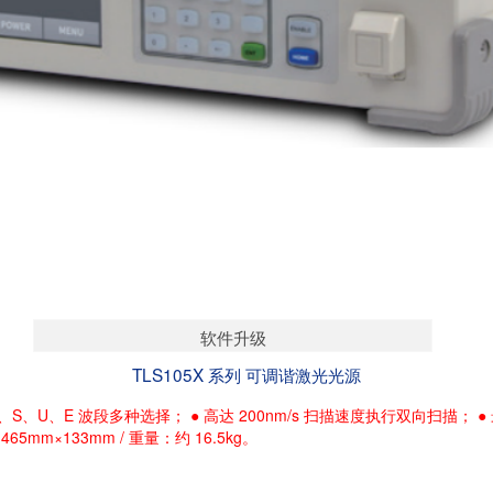
软件升级
TLS105X 系列 可调谐激光光源
O、C+L、S、U、E 波段多种选择； ● 高达 200nm/s 扫描速度执行双向扫描； 
65mm×133mm / 重量：约 16.5kg。