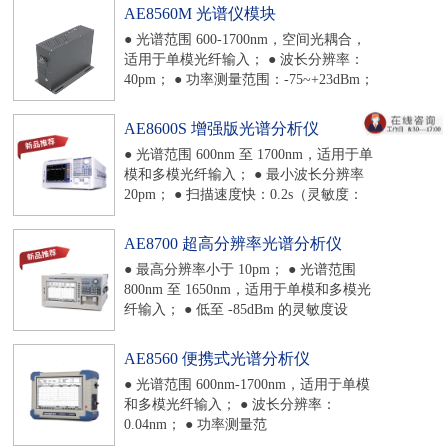
太网、RS232、USB 等接口传输； ● 尺
AE8560M 光谱仪模块
寸：432mm×520mm×186.5mm / 重量：
● 光谱范围 600-1700nm，空间光耦合，
约 15kg。
适用于单模光纤输入； ● 波长分辨率：
40pm； ● 功率测量范围：-75~+23dBm；
● 60dB 动态范围，能够有效分离相近的
光谱信号； ● 功率测量范围大； ● 可定
AE8600S 增强版光谱分析仪
制各测量功能 APP； ● 支持以太网、
● 光谱范围 600nm 至 1700nm，适用于单
USB 等数据通信； ● 尺寸：
模和多模光纤输入； ● 最小波长分辨率
277mm×196mm×76mm / 重量：约
20pm； ● 扫描速度快：0.2s（灵敏度：
3.5kg。
MID，SPAN：30nm，分辨率：0.1nm，
采样点数：501，2X）； ● 78dB 超大动
AE8700 超高分辨率光谱分析仪
态范围，能够有效分离相近的光谱信
● 最高分辨率小于 10pm； ● 光谱范围
号，执行精确测量； ● 功率测量范围：
800nm 至 1650nm，适用于单模和多模光
+20 至 -90dBm； ● 10.1 寸超大触屏操
纤输入； ● 低至 -85dBm 的灵敏度设
作，更好的客户体验； ● 齐全的用户数
置； ● 78dB 超大动态范围，能够有效分
据接口，支持 GPIB（选配）、以太网、
离相近的光谱信号，执行精确测量； ●
RS232、USB 等接口传输； ● 尺寸：
AE8560 便携式光谱分析仪
±0.01nm 高波长精度、内置校准功能和波
446mm×228mm×489mm / 重量：约
● 光谱范围 600nm-1700nm，适用于单模
长参考源； ● 10.1 寸超大触屏操作，更
17kg。
和多模光纤输入； ● 波长分辨率：
好的客户体验； ● 齐全的用户数据接
0.04nm； ● 功率测量范
口，支持 GPIB（选配）、以太网、
围：-85~+15dBm； ● 60dB 动态范围，