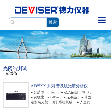
搜索
光网络测试
光谱仪
AE85XX 系列 普及版光谱分析仪
● 分辨率：0.1nm； ● 动态范围：70dB；
● 灵敏度：-85dBm； ● 无液晶； ● 带固
定安装支架，便于系统集成； ● 齐全的
用户数据接口，支持 GPIB（选配）、以